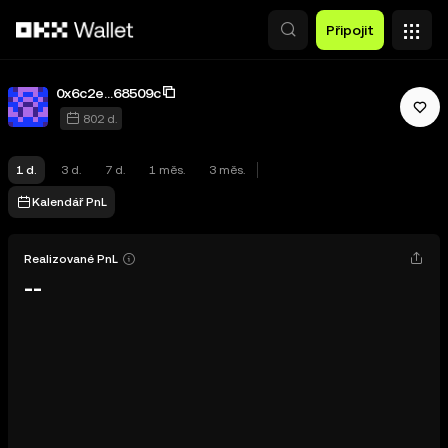
Přeskočit na hlavní obsah
0x6c2e...68509c
802 d.
1 d.
3 d.
7 d.
1 měs.
3 měs.
X Layer
Kalendář PnL
Realizované PnL
--