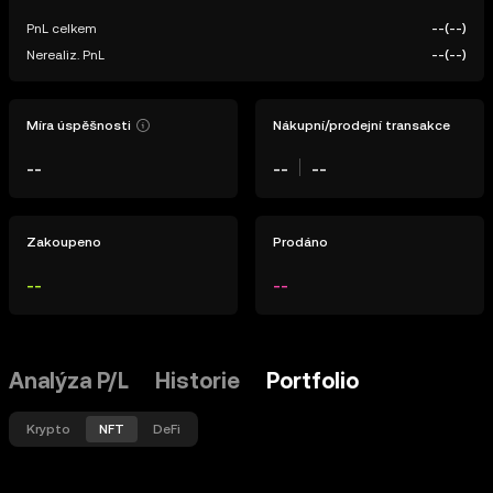
PnL celkem
--
(
--
)
Nerealiz. PnL
--
(
--
)
Míra úspěšnosti
Nákupní/prodejní transakce
--
--
--
Zakoupeno
Prodáno
--
--
Analýza P/L
Historie
Portfolio
Krypto
NFT
DeFi
Všechny sítě