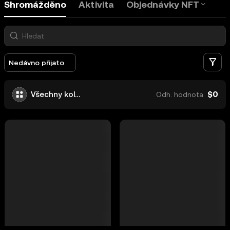
Shromážděno
Aktivita
Objednávky NFT
Fi
Nedávno přijato
$0
Všechny kolekce
Odh. hodnota