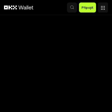
Přeskočit na hlavní obsah
Připojit