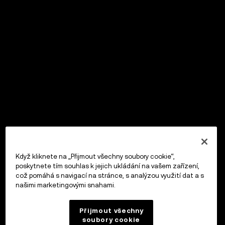
Když kliknete na „Přijmout všechny soubory cookie“,
poskytnete tím souhlas k jejich ukládání na vašem zařízení,
což pomáhá s navigací na stránce, s analýzou využití dat a s
našimi marketingovými snahami.
Přijmout všechny
soubory cookie