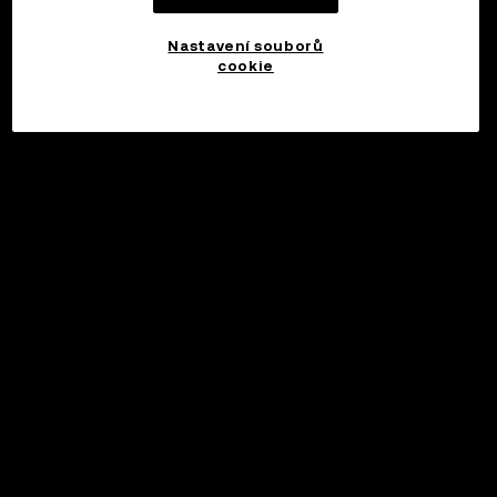
Nastavení souborů
cookie
©2017 - 2026 WEB3.OKX.COM
Čeština/USD