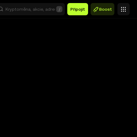
/
Připojit
Boost