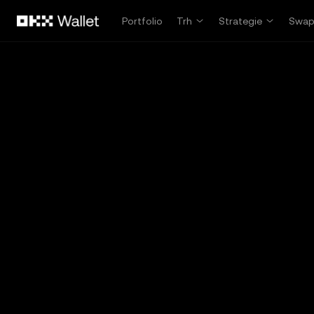
Přeskočit na hlavní obsah
Portfolio
Trh
Strategie
Swa