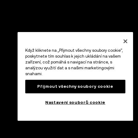
Když kliknete na „Přijmout všechny soubory cookie“,
poskytnete tím souhlas k jejich ukládání na vašem
zařízení, což pomáhá s navigací na stránce, s
analýzou využití dat a s našimi marketingovými
snahami.
Přijmout všechny soubory cookie
Nastavení souborů cookie