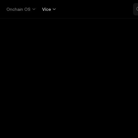
p
Onchain OS
Více