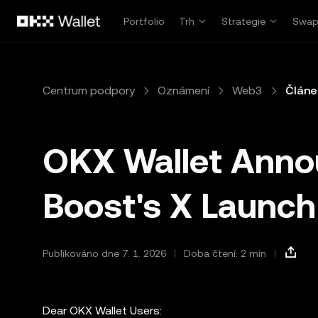
Přeskočit na hlavní obsah
Portfolio
Trh
Strategie
Swa
Centrum podpory
Oznámení
Web3
Článe
OKX Wallet Ann
Boost's X Launch 
Publikováno dne 7. 1. 2026
Doba čtení: 2 min
Dear OKX Wallet Users: