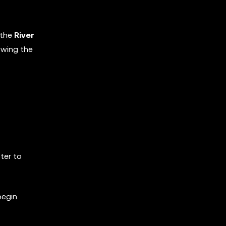
 the
River
owing the
ster to
begin.