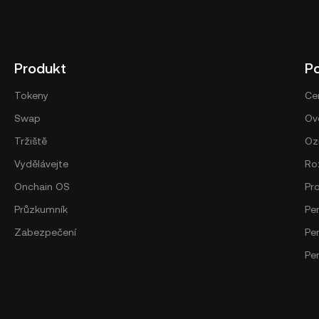
Produkt
P
Tokeny
Ce
Swap
Ově
Tržiště
Oz
Vydělávejte
Ro
Onchain OS
Pr
Průzkumník
Pe
Zabezpečení
Pe
Pe