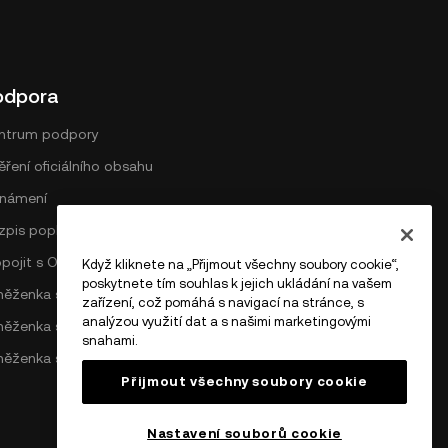
odpora
ntrum podpory
ření oficiálního obsahu
námení
zpis poplatků na DEX
opojit s OKX
Když kliknete na „Přijmout všechny soubory cookie“,
poskytnete tím souhlas k jejich ukládání na vašem
něženka sítě Bitcoin
zařízení, což pomáhá s navigací na stránce, s
analýzou využití dat a s našimi marketingovými
něženka sítě Ethereum
snahami.
něženka sítě Solana
Přijmout všechny soubory cookie
Nastavení souborů cookie