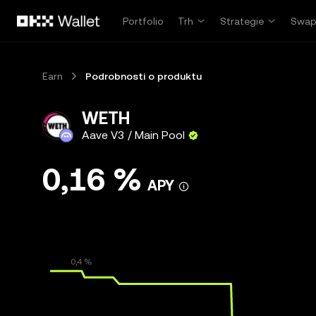
Přeskočit na hlavní obsah
Portfolio
Trh
Strategie
Swa
Earn
Podrobnosti o produktu
WETH
Aave V3 / Main Pool
0,16 %
APY