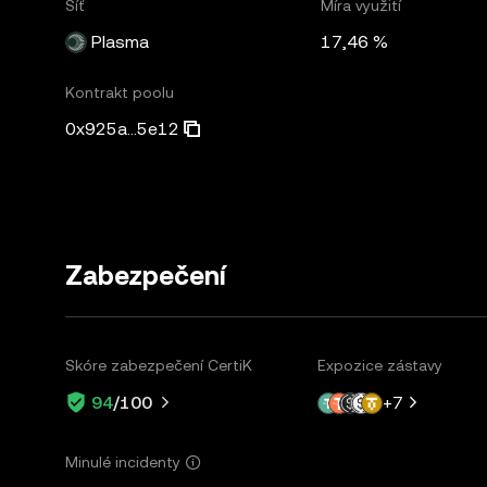
Síť
Míra využití
Plasma
17,46 %
Kontrakt poolu
0x925a...5e12
Zabezpečení
Skóre zabezpečení CertiK
Expozice zástavy
+
7
94
/100
Minulé incidenty