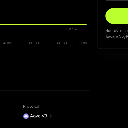
Nastavte sc
Aave V3 vyž
Protokol
Aave V3