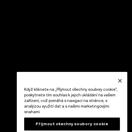
Když kliknete na „Přijmout všechny soubory cookie“,
poskytnete tím souhlas k jejich ukládání na vašem
zařízení, což pomáhá s navigací na stránce, s
analýzou využití dat a s našimi marketingovými
snahami.
Přijmout všechny soubory cookie