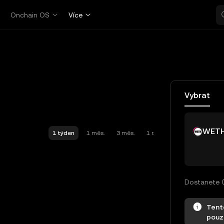
p
Onchain OS
Více
Vybrat
WET
1 týden
1 měs.
3 měs.
1 r.
Dostanete
Tent
pouz