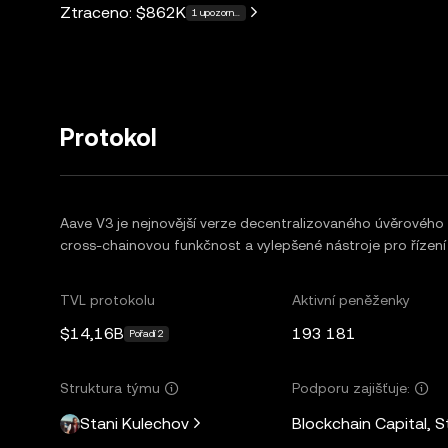
Ztraceno:
$862K
1 upozornění
Protokol
Aave V3 je nejnovější verze decentralizovaného úvěrového p
cross-chainovou funkčnost a vylepšené nástroje pro řízení r
TVL protokolu
Aktivní peněženky
$14,16B
193 181
Pořadí 2
Struktura týmu
Podporu zajišťuje:
Stani Kulechov
Blockchain Capital, 