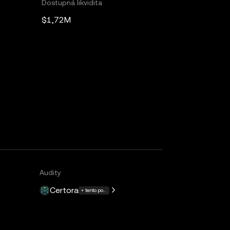
Dostupná likvidita
$1,72M
Audity
Certora
+ tento počet dalších: 15