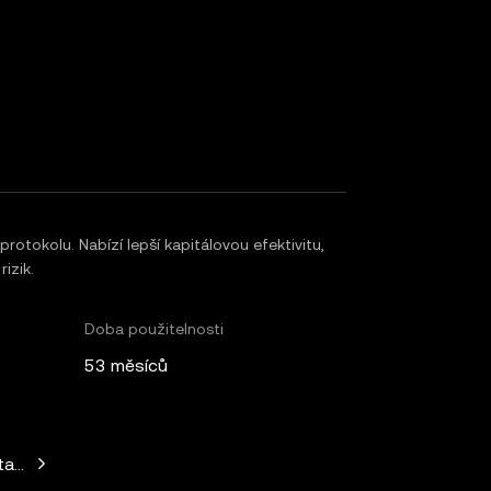
rotokolu. Nabízí lepší kapitálovou efektivitu,
izik.
Doba použitelnosti
53 měsíců
Standard Crypto, Blockchain.com