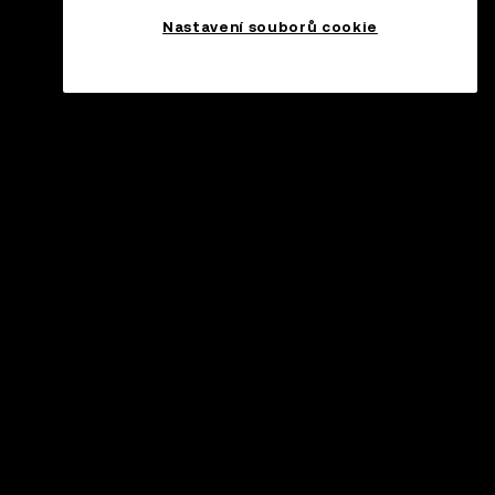
Nastavení souborů cookie
odpora
ntrum podpory
ření oficiálního obsahu