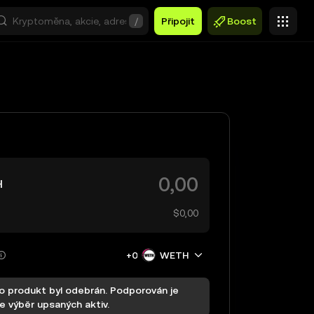
/
Připojit
Boost
H
$0,00
+0
WETH
o produkt byl odebrán. Podporován je
e výběr upsaných aktiv.