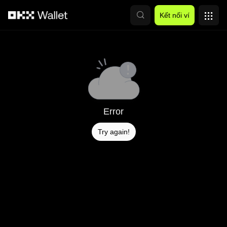
Chuyển đến nội dung chính
Kết nối ví
Error
Try again!