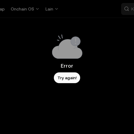
ap
Onchain OS
Lain
Error
Try again!