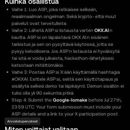
Kuinka osallistua
Vaihe 1: Luo ASP, joka ratkaisee selkeän,
reaalimaailman ongelman. Sekä krypto- että muut
palvelut ovat tervetulleita.
Vaihe 2: Lähetä ASP:si listausta varten
OKX.AI
:n
kautta. ASP:si on läpäistävä OKX AI:n sisäinen
tarkistus ja sen on pysyttävä käytössä, jotta se
pysyy kelvollisena. Jos ASP:n listausta ei hyväksytä
tai sitä ei voida julkaista, hackathon-lähetyksesi
katsotaan mitättömäksi.
Vaihe 3: Postaa ASP:si X:ään käyttämällä hashtagia
#OKXAI. Esittele ASP:si, selitä sen käyttötapaus ja
sisällytä selkeä demo tai läpikäynti. Demon sisällön ei
tulisi olla yli 90 sekuntia pitkä.
Step 4: Submit the
Google-lomake
before Jul 27th,
23:59 UTC. Your form submission must include your
ASP details and a link to your X participation post.
Arvosteluperusteet
Miten voittajat valitaan