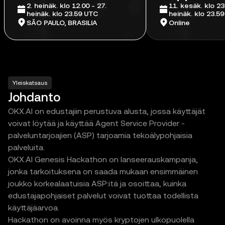
2. heinäk. klo 12.00 - 27.
11. kesäk. klo 23
heinäk. klo 23.59 UTC
heinäk. klo 23.5
SÃO PAULO, BRASILIA
Online
Yleiskatsaus
Johdanto
OKX.AI on edustajiin perustuva alusta, jossa käyttäjät
voivat löytää ja käyttää Agent Service Provider -
palveluntarjoajien (ASP) tarjoamia tekoälypohjaisia
palveluita.
OKX.AI Genesis Hackathon on lanseerauskampanja,
jonka tarkoituksena on saada mukaan ensimmäinen
joukko korkealaatuisia ASP:itä ja osoittaa, kuinka
edustajapohjaiset palvelut voivat tuottaa todellista
käyttäjäarvoa.
Hackathon on avoinna myös kryptojen ulkopuolella