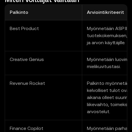
Palkinto
Arviointikriteerit
Best Product
Myönnetään ASP:lle,
tuotekokemuksen, pa
ja arvon käyttäjille.
Creative Genius
Myönnetään luovimmal
mielikuvitustasi.
Revenue Rocket
Palkinto myönnetään 
kelvolliset tulot ov
aikana olleet suurim
liikevaihto, toimeksia
arvostelut.
Finance Copilot
Myönnetään parhait