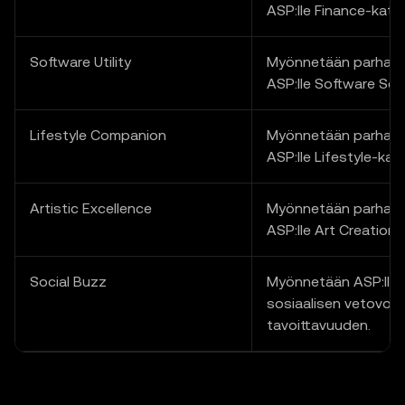
ASP:lle Finance-kate
Software Utility
Myönnetään parhait
ASP:lle Software Ser
Lifestyle Companion
Myönnetään parhait
ASP:lle Lifestyle-kat
Artistic Excellence
Myönnetään parhait
ASP:lle Art Creation 
Social Buzz
Myönnetään ASP:lle,
sosiaalisen vetovoima
tavoittavuuden.