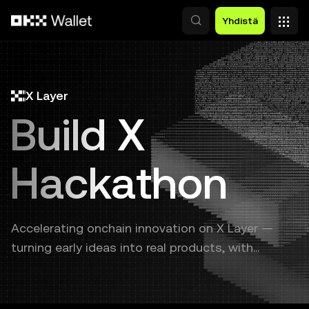
Siirry pääsisältöön
Yhdistä
X Layer
Build X
Hackathon
Accelerating onchain innovation on X Layer —
turning early ideas into real products, with
continuous support from prototype to launch