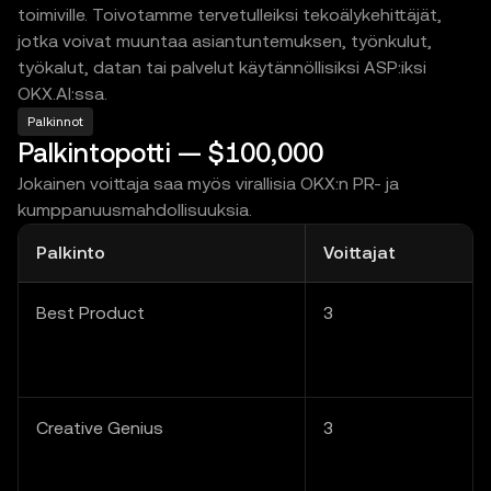
toimiville. Toivotamme tervetulleiksi tekoälykehittäjät,
jotka voivat muuntaa asiantuntemuksen, työnkulut,
työkalut, datan tai palvelut käytännöllisiksi ASP:iksi
OKX.AI:ssa.
Palkinnot
Palkintopotti — $100,000
Jokainen voittaja saa myös virallisia OKX:n PR- ja
kumppanuusmahdollisuuksia.
Palkinto
Voittajat
Best Product
3
Creative Genius
3