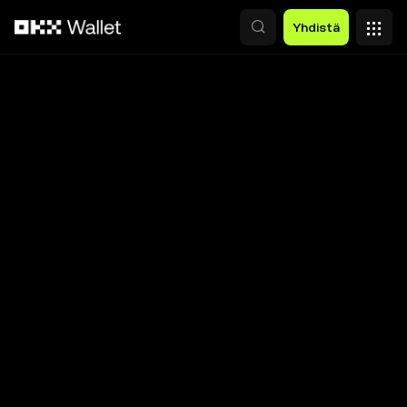
Siirry pääsisältöön
Yhdistä