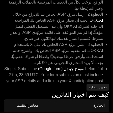
الواقع. نرحّب بكلٍّ من الخدمات المرتبطة بالعملات الرقمية
وغير المرتبطة بها.
الخطوة 2: أرسل مزوّد ASP الخاص بك للإدراج من خلال
OKX.AI
. يجب أن يجتاز مزوّد ASP الخاص بك المراجعة
الداخلية لشركة OKX AI وأن يبدأ التشغيل الفعلي ليظل
مؤهلَّاً. إذا لم تتم الموافقة على قائمة مزوّدي ASP أو تعذر
نشرها، فسيتم اعتبار تقديمك للهاكاثون غير صالح.
الخطوة 3: انشر مزوّد ASP الخاص بك على X باستخدام
‎#OKXAI. قم بتقديم مزوّد ASP الخاص بك، واشرح حالة
استخدامه، وأرفق عرضًا توضيحيًّا واضحًا أو شرحًا تفصيليًّا.
يجب ألا يزيد المحتوى التجريبي عن 90 ثانية.
before Jul
نموذج جوجل (Google form)
Step 4: Submit the
27th, 23:59 UTC. Your form submission must include
your ASP details and a link to your X participation post.
معايير التحكيم
كيف يتم اختيار الفائزين
الجائزة
معايير التقييم