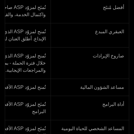
أفضل مُنتَج
تُمنَح لمزو
واكتمال الخدمة، والقيمة 
العبقري المبدع
تُمنح لمزوّ
الإبداع. أطلق العنان لخيا
صاروخ الإيرادات
تُمنح لمزوّ
خلال فترة الحملة - بما 
والمراجعات الإيجابية.
مساعد الشؤون المالية
تُمنح لمزوّد ASP الأفضل أداءً ضمن فئة التمويل
أداة البرامج
تُمنَح لمزو
البرامج
المساعد الشخصي للحياة اليومية
تُمنَح لمزو