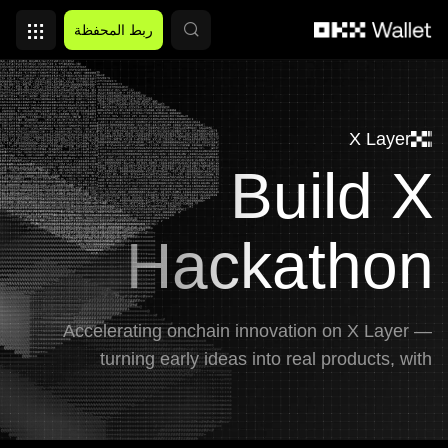
التخطي إلى المحتوى الأساسي
ربط المحفظة
X Layer
Build X
Hackathon
Accelerating onchain innovation on X Layer —
turning early ideas into real products, with
continuous support from prototype to launch