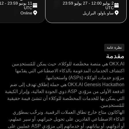
2 يوليو 12:00 - 27 يوليو 23:59
UTC
UTC
ساو باولو، البرازيل
Online
نظرة عامة
مقدمة
OKX.AI هي منصة مخصَّصة للوكلاء، حيث يمكن للمُستخدِمين
اكتشاف الخدمات المدعومة بالذكاء الاصطناعي التي يقدّمها
مزوّدو خدمات الوكلاء (ASPs) واستخدامها.
OKX.AI Genesis Hackathon هي حملة إطلاق تهدف إلى ضم
الدفعة الأولى من مزوّدي ASP ذوي الجودة العالية، وإبراز الكيفية
التي يمكن بها للخدمات المخصَّصة للوكلاء أن تنشئ قيمة حقيقية
للمُستخدِمين.
الهاكاثون متاح خارج نطاق العملات الرقمية. ونرحِّب بمطوّري
الذكاء الاصطناعي القادرين على تحويل خبراتهم، أو سير عملهم،
أو أدواتهم، أو بياناتهم، أو خدماتهم إلى مزوّدي ASP عمليين على