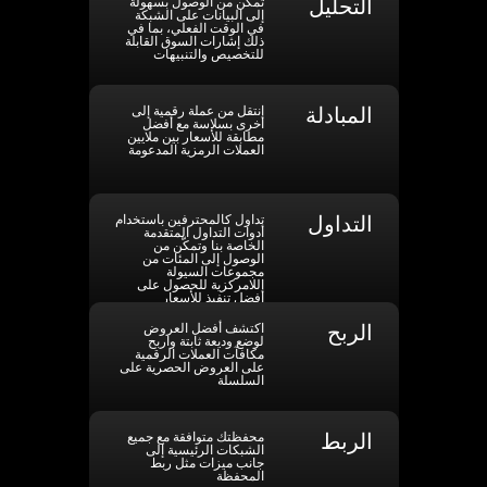
التحليل
تمكّن من الوصول بسهولة
إلى البيانات على الشبكة
في الوقت الفعلي، بما في
ذلك إشارات السوق القابلة
للتخصيص والتنبيهات
المبادلة
انتقل من عملة رقمية إلى
أخرى بسلاسة مع أفضل
مطابقة للأسعار بين ملايين
العملات الرمزية المدعومة
التداول
تداول كالمحترفين باستخدام
أدوات التداول المتقدمة
الخاصة بنا وتمكّن من
الوصول إلى المئات من
مجموعات السيولة
اللامركزية للحصول على
أفضل تنفيذ للأسعار
الربح
اكتشف أفضل العروض
لوضع وديعة ثابتة واربح
مكافآت العملات الرقمية
على العروض الحصرية على
السلسلة
الربط
محفظتك متوافقة مع جميع
الشبكات الرئيسية إلى
جانب ميزات مثل ربط
المحفظة