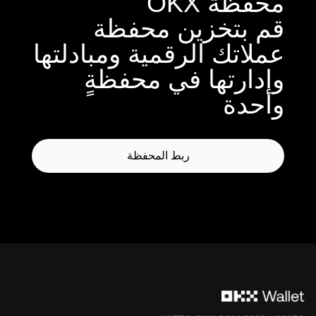
محفظة OKX
قم بتخزين محفظة
عملاتك الرقمية ومبادلتها
وإدارتها في محفظةٍ
واحدة
ربط المحفظة