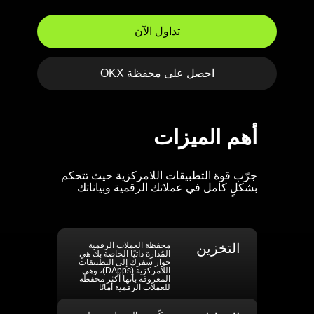
تداول الآن
احصل على محفظة OKX
أهم الميزات
جرّب قوة التطبيقات اللامركزية حيث تتحكم
بشكلٍ كامل في عملاتك الرقمية وبياناتك
التخزين
محفظة العملات الرقمية
المُدارة ذاتيًا الخاصة بك هي
جواز سفرك إلى التطبيقات
اللامركزية (DApps)، وهي
المعروفة بأنها أكثر محفظة
للعملات الرقمية أمانًا