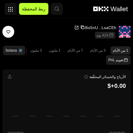
التخطي إلى المحتوى الأساسي
ربط المحفظة
8ix5nU...LsaCEh
424 يوم
1 من الأيام
3 من الأيام
7 من الأيام
1 مليون
3 مليون
Solana
تقويم PnL
الأرباح والخسائر المحقَّقة