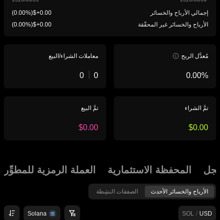
إجمالي الأرباح والخسائر
(
)
الأرباح والخسائر غير المحقّقة
(
)
مُعدَّل الربح
معاملات الشراء/البيع
تمَّ الشراء
تمَّ البيع
جل
المحفظة الاستثمارية
العملة الرمزية للمطوِّر
الأرباح والخسائر الأحدث
الصفقات النشِطة
Solana
SOL
/
USD