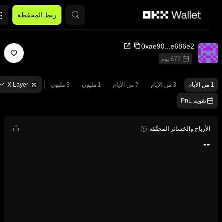
التخطي إلى المحتوى الأساسي
ربط المحفظة
0xae90...e686e2
677 يوم
1 من الأيام
3 من الأيام
7 من الأيام
1 مليون
3 مليون
X Layer
تقويم PnL
الأرباح والخسائر المحقَّقة
--