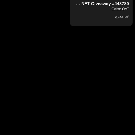
KuCoin Wallet X Port3 NFT Giveaway #448780
Galxe OAT
غير مدرج