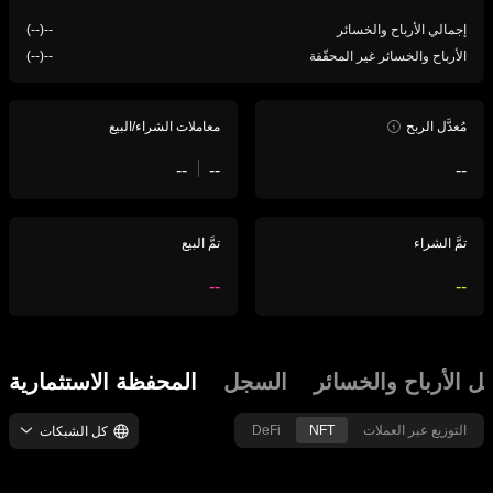
إجمالي الأرباح والخسائر
--
(
--
)
الأرباح والخسائر غير المحقّقة
--
(
--
)
مُعدَّل الربح
معاملات الشراء/البيع
--
--
--
تمَّ الشراء
تمَّ البيع
--
--
 الأرباح والخسائر
السجل
المحفظة الاستثمارية
التوزيع عبر العملات
NFT
DeFi
كل الشبكات