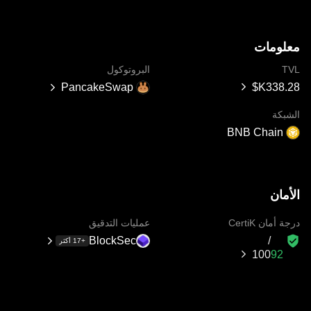
معلومات
TVL
البروتوكول
PancakeSwap
الشبكة
BNB Chain
الأمان
درجة أمان CertiK
عمليات التدقيق
BlockSec
+17 أكثر
100‏