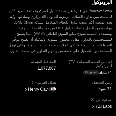
البروتوكول
PancakeSwap هي عبارة عن منصة تداول لامركزية ذائعة الصيت تُتيح
للمستخدمين تداول العملات الرمزية للتمويل اللامركزي ومبادلتها. وتُعد
هذه المنصة أكبر منصة تداول للنظام المتكامل لشبكة BNB Chain،
وواحدة من أفضل منصات تداول DEX من حيث الحصة السوقية.
وتستخدم المنصة نموذج صانع السوق التلقائي (AMM)، مما يسمح
للمستخدمين بالتداول مقابل مجموع السيولة. ويُمكنك أن تصبح مُوفِّر
السيولة/صانع السيولة وتتلقى عملات رمزية لصانع السيولة، والتي تؤهل
المستخدمين للحصول على حصة من رسوم التداول في منصة التداول.
إجمالي القيمة المقفلة (TVL)
المحافظ النشِطة
للبروتوكول
التصنيف ‏‎13‏
زمن التشغيل
هيكل الفريق
71 شهرًا
Henry Cavill
مدعوم من
YZi Labs